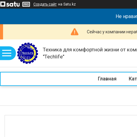
Создать сайт
на Satu.kz
Не нрави
Сейчас у компании нераб
Техника для комфортной жизни от ком
"Techlife"
Главная
Кат