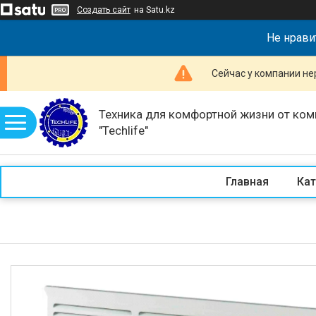
Создать сайт
на Satu.kz
Не нрави
Сейчас у компании не
Техника для комфортной жизни от ком
"Techlife"
Главная
Кат