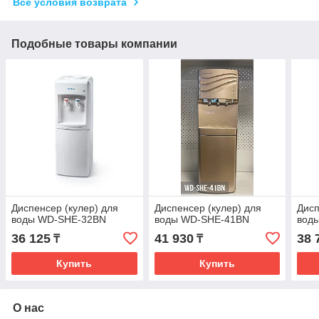
Все условия возврата
Подобные товары компании
Диспенсер (кулер) для
Диспенсер (кулер) для
Дисп
воды WD-SHE-32BN
воды WD-SHE-41BN
вод
36 125
41 930
38 
₸
₸
Купить
Купить
О нас