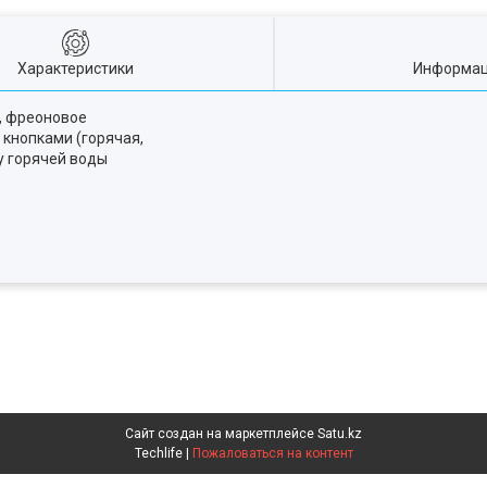
Характеристики
Информац
, фреоновое
кнопками (горячая,
у горячей воды
Сайт создан на маркетплейсе
Satu.kz
Techlife |
Пожаловаться на контент