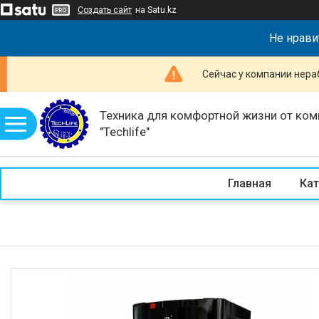
Создать сайт
на Satu.kz
Не нрави
Сейчас у компании нераб
Техника для комфортной жизни от ком
"Techlife"
Главная
Кат