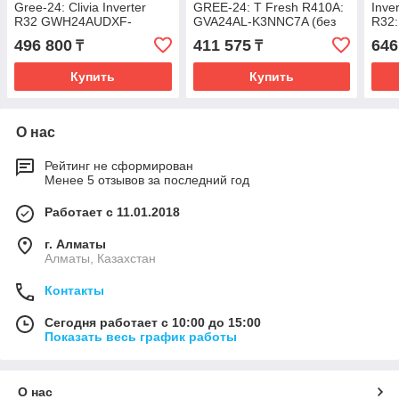
Gree-24: Clivia Inverter
GREE-24: T Fresh R410A:
Inve
R32 GWH24AUDXF-
GVA24AL-K3NNC7A (без
R32
K6DNA1A (без
соединительной
K6D
496 800
411 575
646
₸
₸
соединительной
инсталляции)
сое
инсталляции)
инст
Купить
Купить
О нас
Рейтинг не сформирован
Менее 5 отзывов за последний год
Работает с 11.01.2018
г. Алматы
Алматы, Казахстан
Контакты
Сегодня работает с 10:00 до 15:00
Показать весь график работы
О нас