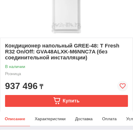
Кондиционер напольный GREE-48: T Fresh
R32 On/Off: GVA48ALXK-M6NNC7A (без
соединительной инсталляции)
В наличии
Розница
937 496
₸
Купить
Описание
Характеристики
Доставка
Оплата
Усл