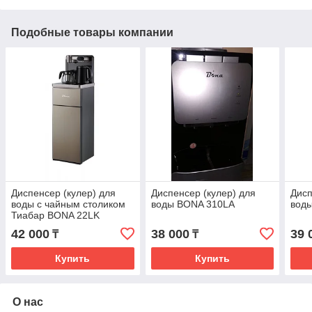
Подобные товары компании
Диспенсер (кулер) для
Диспенсер (кулер) для
Дисп
воды с чайным столиком
воды BONA 310LA
вод
Тиабар BONA 22LK
42 000
38 000
39 
₸
₸
Купить
Купить
О нас