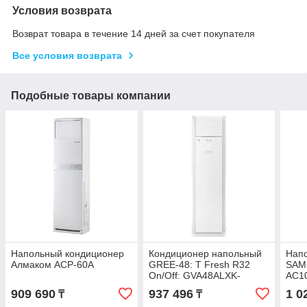
Условия возврата
Возврат товара в течение 14 дней за счет покупателя
Все условия возврата
Подобные товары компании
Напольный кондиционер
Кондиционер напольный
Нап
Алмаком ACP-60A
GREE-48: T Fresh R32
SAM
On/Off: GVA48ALXK-
AC1
M6NNC7A (без
909 690
937 496
1 0
₸
₸
соединительной