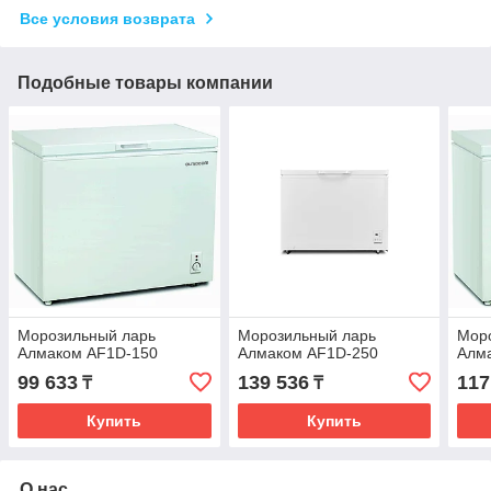
Все условия возврата
Подобные товары компании
Морозильный ларь
Морозильный ларь
Мор
Алмаком AF1D-150
Алмаком AF1D-250
Алм
99 633
139 536
117
₸
₸
Купить
Купить
О нас