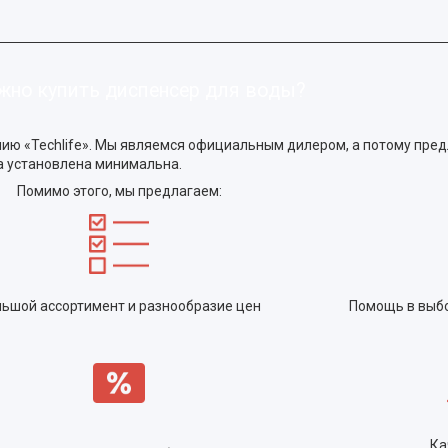
жно купить диспенсер для воды?
анию «Techlife». Мы являемся официальным дилером, а потому пр
а установлена минимальна.
Помимо этого, мы предлагаем:
ьшой ассортимент и разнообразие цен
Помощь в выбо
Ка