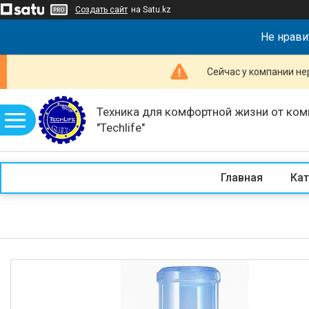
Создать сайт
на Satu.kz
Не нрави
Сейчас у компании не
Техника для комфортной жизни от ком
"Techlife"
Главная
Кат