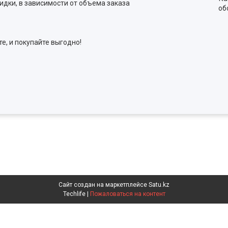
идки, в зависимости от объема заказа
об
е, и покупайте выгодно!
Сайт создан на маркетплейсе
Satu.kz
Techlife |
Пожаловаться на контент