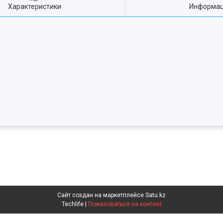
Характеристики
Информац
Сайт создан на маркетплейсе
Satu.kz
Techlife |
Пожаловаться на контент