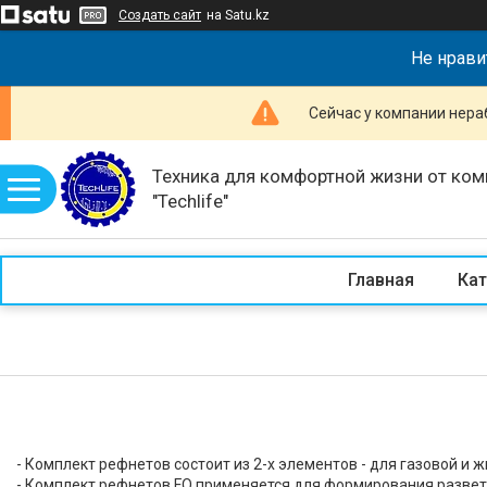
Создать сайт
на Satu.kz
Не нрави
Сейчас у компании нераб
Техника для комфортной жизни от ком
"Techlife"
Главная
Кат
- Комплект рефнетов состоит из 2-х элементов - для газовой и 
- Комплект рефнетов FQ применяется для формирования разве