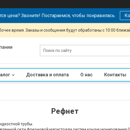
тся цена? Звоните! Постараемся, чтобы понравилась.
Ко
очее время. Заказы и сообщения будут обработаны с 10:00 ближай
пании
алог
Доставка и оплата
О нас
Контакты
Рефнет
жидкостной трубы.
твленной сети фреоновой магистрали систем кондиционирования 