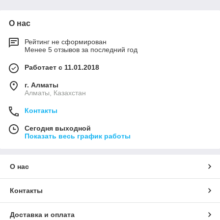
многие покупатели предпочитают выбирать модели,
основанные именно на этой технологии:
О нас
Рейтинг не сформирован
Менее 5 отзывов за последний год
Работает с 11.01.2018
г. Алматы
Алматы, Казахстан
Высокий
Улучшенная
Функциональ
Контакты
контраст
четкость
ность
Сегодня выходной
Показать весь график работы
Это ключевой
Производители
Телевизоры
плюс LED
смогли достичь
Changhong и
телевизоров LG
меньшего
других марок,
О нас
и других марок
времени
оснащенные
перед
отклика
светодиодной
Контакты
стандартными
пикселя, а
подсветкой,
жидкокристалли
потому
имеют широкий
ческими
изображение
набор
Доставка и оплата