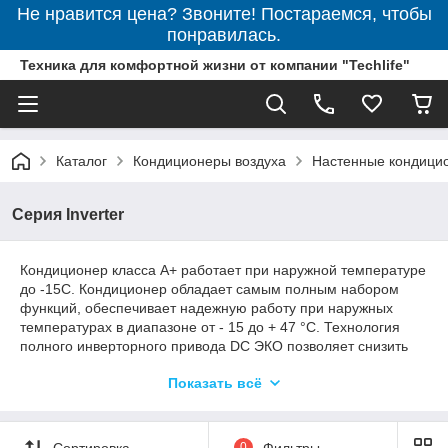
Не нравится цена? Звоните! Постараемся, чтобы
понравилась.
Техника для комфортной жизни от компании "Techlife"
Каталог
Кондиционеры воздуха
Настенные кондици
Серия Inverter
Кондиционер класса А+ работает при наружной температуре
до -15С. Кондиционер обладает самым полным набором
функций, обеспечивает надежную работу при наружных
температурах в диапазоне от - 15 до + 47 °С. Технология
полного инверторного привода DC ЭКО позволяет снизить
потребление электроэнергии кондиционером на 30 % и
Показать всё
точно контролировать энергоёмкость и температуру в
помещении.
Сортировка
0
Фильтры